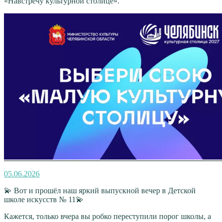
«Навстречу культурной столице».
Опубликовано
05.06.2026
💫 Вот и прошёл наш яркий выпускной вечер в Детской
школе искусств № 11💫
Кажется, только вчера вы робко переступили порог школы, а