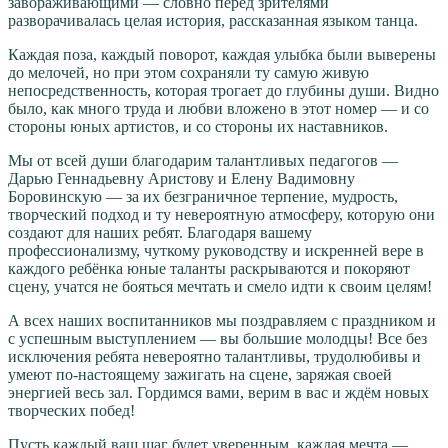
завораживающими — словно перед зрителями
разворачивалась целая история, рассказанная языком танца.
Каждая поза, каждый поворот, каждая улыбка были выверены
до мелочей, но при этом сохраняли ту самую живую
непосредственность, которая трогает до глубины души. Видно
было, как много труда и любви вложено в этот номер — и со
стороны юных артистов, и со стороны их наставников.
Мы от всей души благодарим талантливых педагогов —
Дарью Геннадьевну Аристову и Елену Вадимовну
Боровинскую — за их безграничное терпение, мудрость,
творческий подход и ту невероятную атмосферу, которую они
создают для наших ребят. Благодаря вашему
профессионализму, чуткому руководству и искренней вере в
каждого ребёнка юные таланты раскрываются и покоряют
сцену, учатся не бояться мечтать и смело идти к своим целям!
А всех наших воспитанников мы поздравляем с праздником и
с успешным выступлением — вы большие молодцы! Все без
исключения ребята невероятно талантливы, трудолюбивы и
умеют по‑настоящему зажигать на сцене, заряжая своей
энергией весь зал. Гордимся вами, верим в вас и ждём новых
творческих побед!
Пусть каждый ваш шаг будет уверенным, каждая мечта —