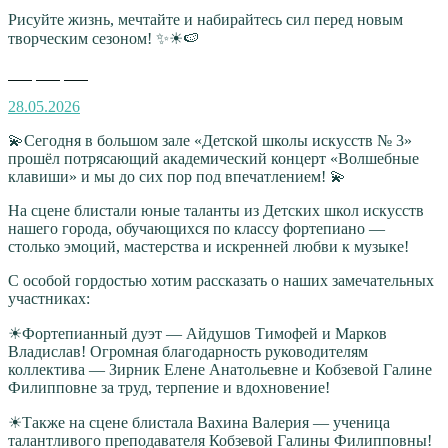
Рисуйте жизнь, мечтайте и набирайтесь сил перед новым
творческим сезоном! ✨☀🍉
Опубликовано
28.05.2026
💫Сегодня в большом зале «Детской школы искусств № 3»
прошёл потрясающий академический концерт «Волшебные
клавиши» и мы до сих пор под впечатлением! 💫
На сцене блистали юные таланты из Детских школ искусств
нашего города, обучающихся по классу фортепиано —
столько эмоций, мастерства и искренней любви к музыке!
С особой гордостью хотим рассказать о наших замечательных
участниках:
☀Фортепианный дуэт — Айдушов Тимофей и Марков
Владислав! Огромная благодарность руководителям
коллектива — Зирник Елене Анатольевне и Кобзевой Галине
Филипповне за труд, терпение и вдохновение!
☀Также на сцене блистала Вахина Валерия — ученица
талантливого преподавателя Кобзевой Галины Филипповны!