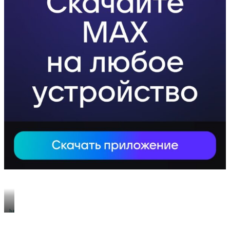
https://xn-
-80aeshm0g.xn-
-90acagbhgpca7c8c7f.xn-