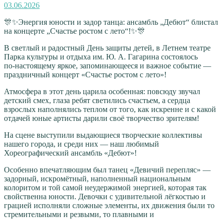
Опубликовано
03.06.2026
🎊✨Энергия юности и задор танца: ансамбль „Дебют“ блистал
на концерте „Счастье ростом с лето“!✨🎊
В светлый и радостный День защиты детей, в Летнем театре
Парка культуры и отдыха им. Ю. А. Гагарина состоялось
по‑настоящему яркое, запоминающееся и важное событие —
праздничный концерт «Счастье ростом с лето»!
Атмосфера в этот день царила особенная: повсюду звучал
детский смех, глаза ребят светились счастьем, а сердца
взрослых наполнялись теплом от того, как искренне и с какой
отдачей юные артисты дарили своё творчество зрителям!
На сцене выступили выдающиеся творческие коллективы
нашего города, и среди них — наш любимый
Хореографический ансамбль «Дебют»!
Особенно впечатляющим был танец «Девичий перепляс» —
задорный, искромётный, наполненный национальным
колоритом и той самой неудержимой энергией, которая так
свойственна юности. Девочки с удивительной лёгкостью и
грацией исполняли сложные элементы, их движения были то
стремительными и резвыми, то плавными и