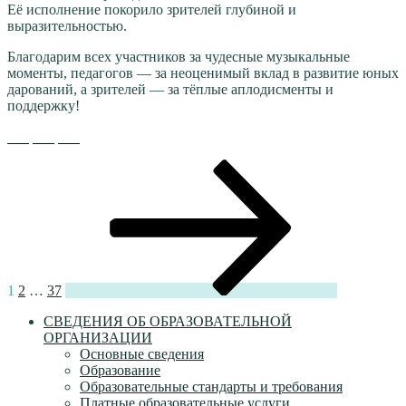
Её исполнение покорило зрителей глубиной и
выразительностью.
Благодарим всех участников за чудесные музыкальные
моменты, педагогов — за неоценимый вклад в развитие юных
дарований, а зрителей — за тёплые аплодисменты и
поддержку!
Пагинация
Страница
Страница
Страница
Следующая
страница
записей
1
2
…
37
СВЕДЕНИЯ ОБ ОБРАЗОВАТЕЛЬНОЙ
ОРГАНИЗАЦИИ
Основные сведения
Образование
Образовательные стандарты и требования
Платные образовательные услуги