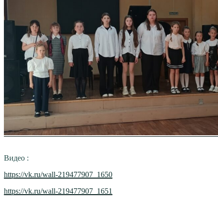
Видео :
https://vk.ru/wall-219477907_1650
https://vk.ru/wall-219477907_1651