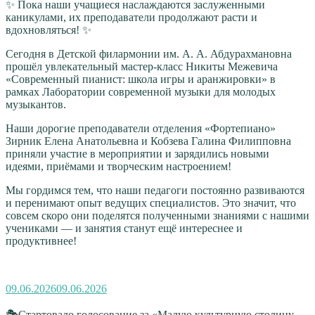
✨ Пока наши учащиеся наслаждаются заслуженными
каникулами, их преподаватели продолжают расти и
вдохновляться! ✨
Сегодня в Детской филармонии им. А. А. Абдурахмановна
прошёл увлекательный мастер‑класс Никиты Межевича
«Современный пианист: школа игры и аранжировки» в
рамках Лаборатории современной музыки для молодых
музыкантов.
Наши дорогие преподаватели отделения «Фортепиано»
Зирник Елена Анатольевна и Кобзева Галина Филипповна
приняли участие в мероприятии и зарядились новыми
идеями, приёмами и творческим настроением!
Мы гордимся тем, что наши педагоги постоянно развиваются
и перенимают опыт ведущих специалистов. Это значит, что
совсем скоро они поделятся полученными знаниями с нашими
учениками — и занятия станут ещё интереснее и
продуктивнее!
Опубликовано
09.06.2026
09.06.2026
🎭Стартовало голосование за «Малую культурную столицу —