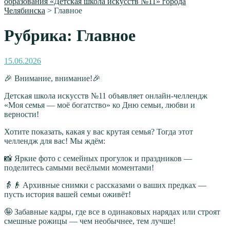
образования «Детская школа искусств №11» города
Челябинска
>
Главное
Рубрика:
Главное
Опубликовано
15.06.2026
🎉 Внимание, внимание!🎉
Детская школа искусств №11 объявляет онлайн‑челлендж
«Моя семья — моё богатство» ко Дню семьи, любви и
верности!
Хотите показать, какая у вас крутая семья? Тогда этот
челлендж для вас! Мы ждём:
📸 Яркие фото с семейных прогулок и праздников —
поделитесь самыми весёлыми моментами!
👵👴 Архивные снимки с рассказами о ваших предках —
пусть история вашей семьи оживёт!
🤪 Забавные кадры, где все в одинаковых нарядах или строят
смешные рожицы — чем необычнее, тем лучше!