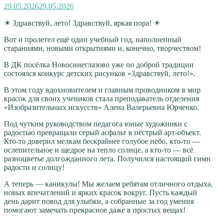
Опубликовано
29.05.2026
29.05.2026
☀ Здравствуй, лето! Здравствуй, яркая пора! ☀
Вот и пролетел ещё один учебный год, наполненный
стараниями, новыми открытиями и, конечно, творчеством!
В ДК посёлка Новосинеглазово уже по доброй традиции
состоялся конкурс детских рисунков «Здравствуй, лето!».
В этом году вдохновителем и главным проводником в мир
красок для своих учеников стала преподаватель отделения
«Изобразительных искусств» Алена Валерьевна Юрченко.
Под чутким руководством педагога юные художники с
радостью превращали серый асфальт в пёстрый арт-объект.
Кто-то доверил мелкам бескрайнее голубое небо, кто-то —
ослепительное и щедрое на тепло солнце, а кто-то — всё
разноцветье долгожданного лета. Получился настоящий гимн
радости и солнцу!
А теперь — каникулы! Мы желаем ребятам отличного отдыха,
новых впечатлений и ярких красок вокруг. Пусть каждый
день дарит повод для улыбки, а собранные за год умения
помогают замечать прекрасное даже в простых вещах!