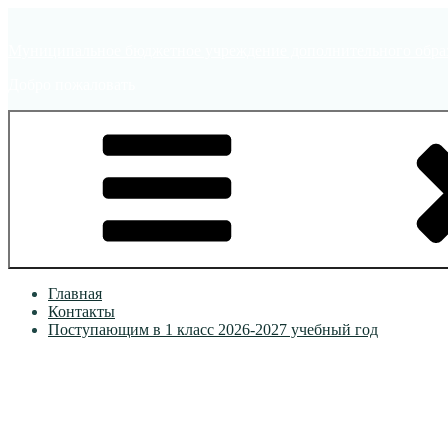
Перейти
к
Муниципальное бюджетное учреждение дополнительного образ
содержимому
Добро пожаловать
Главная
Контакты
Поступающим в 1 класс 2026-2027 учебный год