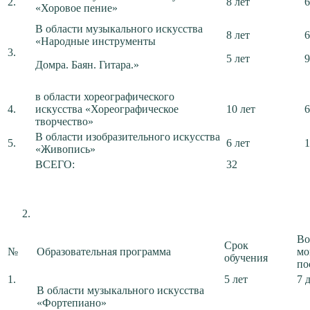
2.
8 лет
6
«Хоровое пение»
В области музыкального искусства
8 лет
6
«Народные инструменты
3.
5 лет
9
Домра. Баян. Гитара.»
в области хореографического
4.
искусства «Хореографическое
10 лет
6
творчество»
В области изобразительного искусства
5.
6 лет
1
«Живопись»
ВСЕГО:
32
Во
Срок
№
Образовательная программа
мо
обучения
по
1.
5 лет
7 
В области музыкального искусства
«Фортепиано»