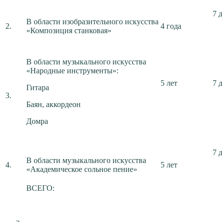
7 
В области изобразительного искусства
2.
4 года
«Композиция станковая»
В области музыкального искусства
«Народные инструменты»:
5 лет
7 
Гитара
3.
Баян, аккордеон
Домра
7 
В области музыкального искусства
4.
5 лет
«Академическое сольное пение»
ВСЕГО: