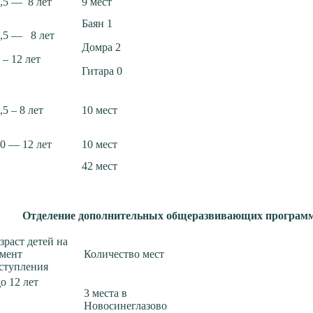
,5 — 8 лет
9 мест
Баян 1
,5 — 8 лет
Домра 2
 – 12 лет
Гитара 0
,5 – 8 лет
10 мест
0 — 12 лет
10 мест
42 мест
Отделение дополнительных общеразвивающих программ
зраст детей на
мент
Количество мест
ступления
до 12 лет
3 места в
Новосинеглазово