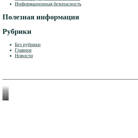
Информационная безопасность
Полезная информация
Рубрики
Без рубрики
Главное
Новости
https://xn-
-80aeshm0g.xn-
-90acagbhgpca7c8c7f.xn-
-
p1ai/