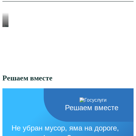
https://xn-
-80aeshm0g.xn-
-90acagbhgpca7c8c7f.xn-
-
p1ai/
Решаем вместе
Решаем вместе
Не убран мусор, яма на дороге,