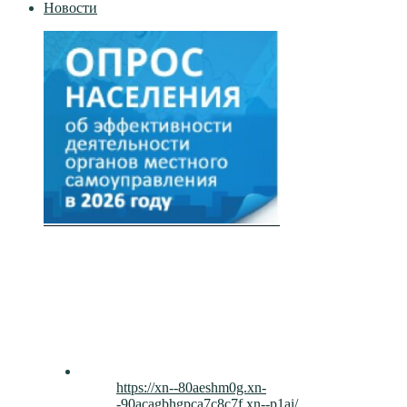
Новости
https://xn--80aeshm0g.xn-
-90acagbhgpca7c8c7f.xn--p1ai/