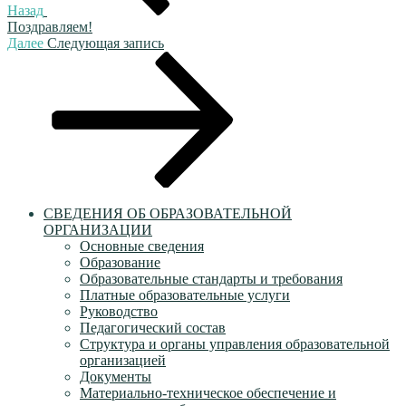
Назад
Поздравляем!
Следующая
Далее
Следующая запись
запись
СВЕДЕНИЯ ОБ ОБРАЗОВАТЕЛЬНОЙ
ОРГАНИЗАЦИИ
Основные сведения
Образование
Образовательные стандарты и требования
Платные образовательные услуги
Руководство
Педагогический состав
Структура и органы управления образовательной
организацией
Документы
Материально-техническое обеспечение и