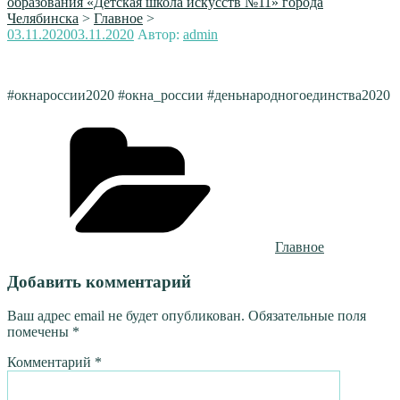
образования «Детская школа искусств №11» города
Челябинска
>
Главное
>
Опубликовано
03.11.2020
03.11.2020
Автор:
admin
#окнароссии2020 #окна_россии #деньнародногоединства2020
Рубрики
Главное
Добавить комментарий
Ваш адрес email не будет опубликован.
Обязательные поля
помечены
*
Комментарий
*