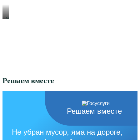
https://xn-
-80aeshm0g.xn-
-90acagbhgpca7c8c7f.xn-
-
p1ai/
Решаем вместе
Решаем вместе
Не убран мусор, яма на дороге,