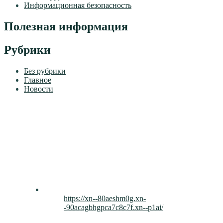
Информационная безопасность
Полезная информация
Рубрики
Без рубрики
Главное
Новости
https://xn--80aeshm0g.xn-
-90acagbhgpca7c8c7f.xn--p1ai/