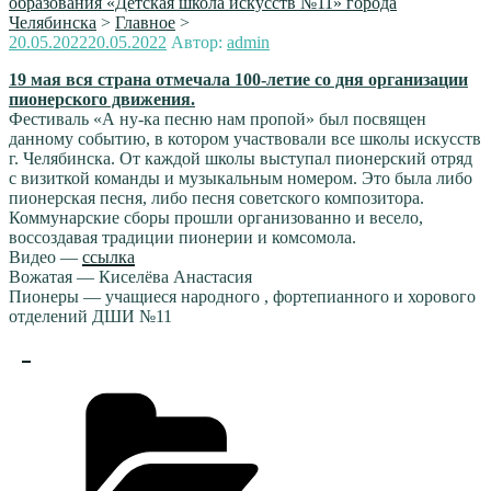
образования «Детская школа искусств №11» города
Челябинска
>
Главное
>
Опубликовано
20.05.2022
20.05.2022
Автор:
admin
19 мая вся страна отмечала 100-летие со дня организации
пионерского движения.
Фестиваль «А ну-ка песню нам пропой» был посвящен
данному событию, в котором участвовали все школы искусств
г. Челябинска. От каждой школы выступал пионерский отряд
с визиткой команды и музыкальным номером. Это была либо
пионерская песня, либо песня советского композитора.
Коммунарские сборы прошли организованно и весело,
воссоздавая традиции пионерии и комсомола.
Видео —
ссылка
Вожатая — Киселёва Анастасия
Пионеры — учащиеся народного , фортепианного и хорового
отделений ДШИ №11
Рубрики