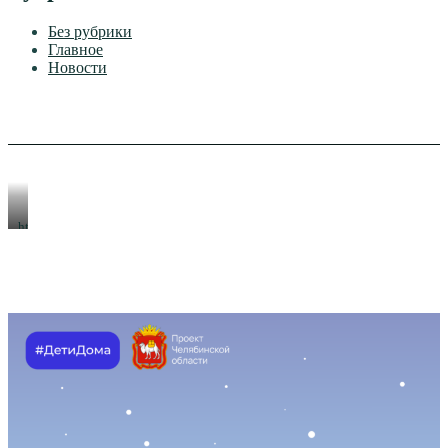
Без рубрики
Главное
Новости
https://xn-
-80aeshm0g.xn-
-90acagbhgpca7c8c7f.xn-
-
p1ai/