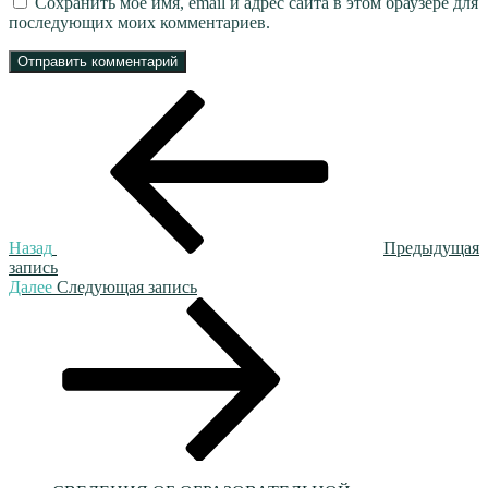
Сохранить моё имя, email и адрес сайта в этом браузере для
последующих моих комментариев.
Навигация
Предыдущая
запись:
по
записям
Назад
Предыдущая
запись
Следующая
Далее
Следующая запись
запись