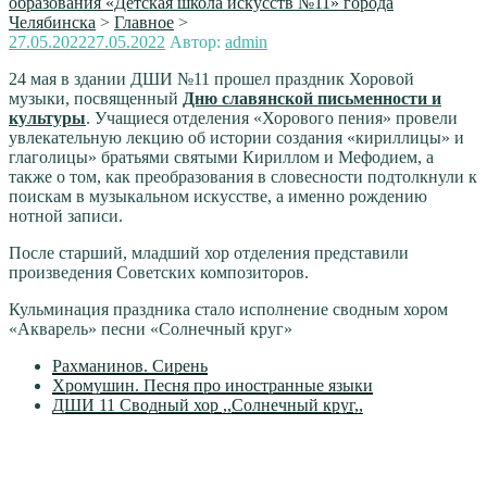
образования «Детская школа искусств №11» города
Челябинска
>
Главное
>
Опубликовано
27.05.2022
27.05.2022
Автор:
admin
24 мая в здании ДШИ №11 прошел праздник Хоровой
музыки, посвященный
Дню славянской письменности и
культуры
. Учащиеся отделения «Хорового пения» провели
увлекательную лекцию об истории создания «кириллицы» и
глаголицы» братьями святыми Кириллом и Мефодием, а
также о том, как преобразования в словесности подтолкнули к
поискам в музыкальном искусстве, а именно рождению
нотной записи.
После старший, младший хор отделения представили
произведения Советских композиторов.
Кульминация праздника стало исполнение сводным хором
«Акварель» песни «Солнечный круг»
Рахманинов. Сирень
Хромушин. Песня про иностранные языки
ДШИ 11 Сводный хор ,,Солнечный круг,,