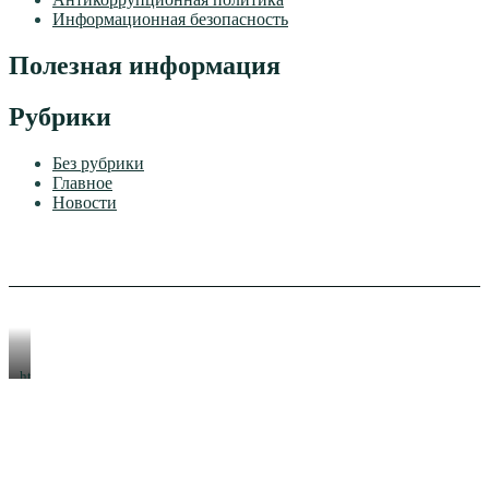
Информационная безопасность
Полезная информация
Рубрики
Без рубрики
Главное
Новости
https://xn-
-80aeshm0g.xn-
-90acagbhgpca7c8c7f.xn-
-
p1ai/