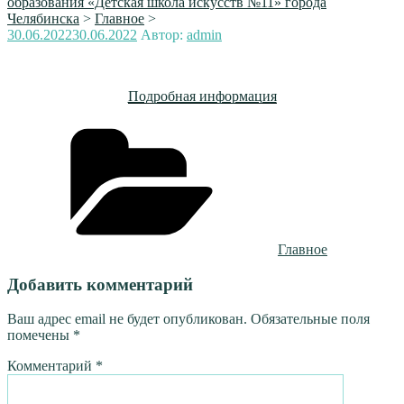
образования «Детская школа искусств №11» города
Челябинска
>
Главное
>
Опубликовано
30.06.2022
30.06.2022
Автор:
admin
Подробная информация
Рубрики
Главное
Добавить комментарий
Ваш адрес email не будет опубликован.
Обязательные поля
помечены
*
Комментарий
*