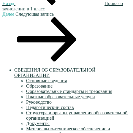
Назад
Приказ о
зачислении в 1 класс
Следующая
Далее
Следующая запись
запись
СВЕДЕНИЯ ОБ ОБРАЗОВАТЕЛЬНОЙ
ОРГАНИЗАЦИИ
Основные сведения
Образование
Образовательные стандарты и требования
Платные образовательные услуги
Руководство
Педагогический состав
Структура и органы управления образовательной
организацией
Документы
Материально-техническое обеспечение и