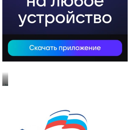
https://xn-
-80aeshm0g.xn-
-90acagbhgpca7c8c7f.xn-
-
p1ai/