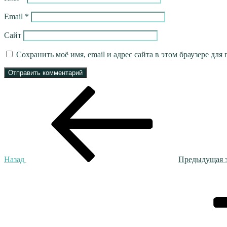
Email
*
Сайт
Сохранить моё имя, email и адрес сайта в этом браузере д
Навигация
Предыдущая
запись:
по
записям
Назад
Предыдущая 
Следующая
запись