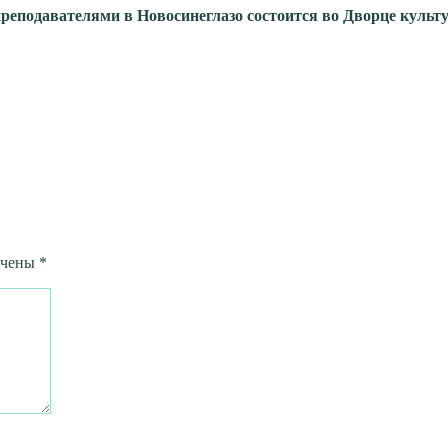
преподавателями
в Новосинеглазо состоится во Дворце куль
ечены
*