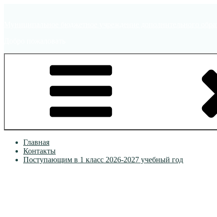
Перейти
к
Муниципальное бюджетное учреждение дополнительного образ
содержимому
Добро пожаловать
Главная
Контакты
Поступающим в 1 класс 2026-2027 учебный год