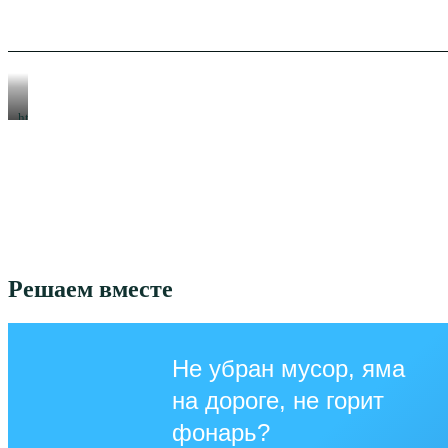
https://xn-
-80aeshm0g.xn-
-90acagbhgpca7c8c7f.xn-
-
p1ai/
Решаем вместе
Не убран мусор, яма
на дороге, не горит
фонарь?