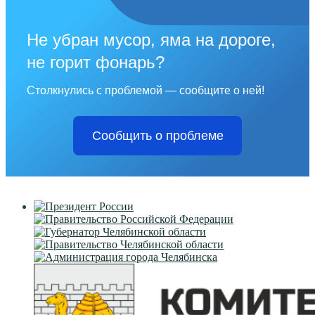
Не убран мусор, яма на дороге,
не горит фонарь?
Столкнулись с проблемой — сообщите о ней!
Сообщить о проблеме