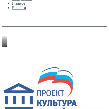
Главное
Новости
https://xn-
-80aeshm0g.xn-
-90acagbhgpca7c8c7f.xn-
-
p1ai/