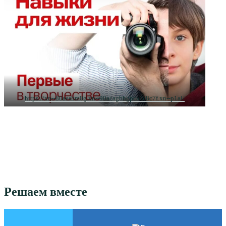
https://xn--80aeshm0g.xn--90acagbhgpca7c8c7f.xn--p1ai/
Решаем вместе