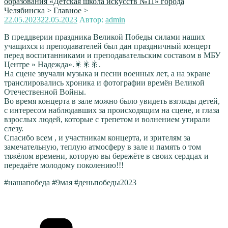
образования «Детская школа искусств №11» города
Челябинска
>
Главное
>
Опубликовано
22.05.2023
22.05.2023
Автор:
admin
В преддверии праздника Великой Победы силами наших
учащихся и преподавателей был дан праздничный концерт
перед воспитанниками и преподавательским составом в МБУ
Центре » Надежда».🎇🎇🎇.
На сцене звучали музыка и песни военных лет, а на экране
транслировались хроника и фотографии времён Великой
Отечественной Войны.
Во время концерта в зале можно было увидеть взгляды детей,
с интересом наблюдавших за происходящим на сцене, и глаза
взрослых людей, которые с трепетом и волнением утирали
слезу.
Спасибо всем , и участникам концерта, и зрителям за
замечательную, теплую атмосферу в зале и память о том
тяжёлом времени, которую вы бережёте в своих сердцах и
передаёте молодому поколению!!!
#нашапобеда #9мая #деньпобеды2023
Рубрики