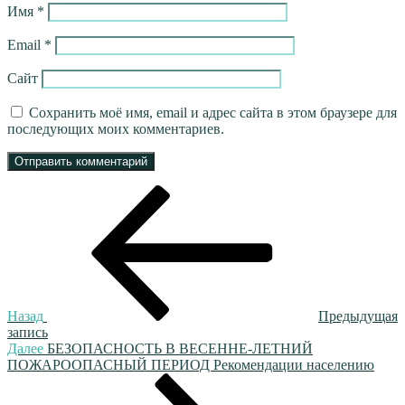
Имя
*
Email
*
Сайт
Сохранить моё имя, email и адрес сайта в этом браузере для
последующих моих комментариев.
Навигация
Предыдущая
запись:
по
записям
Назад
Предыдущая
запись
Следующая
Далее
БЕЗОПАСНОСТЬ В ВЕСЕННЕ-ЛЕТНИЙ
запись
ПОЖАРООПАСНЫЙ ПЕРИОД Рекомендации населению