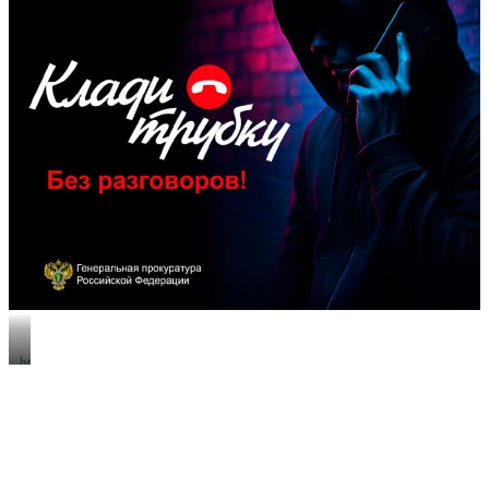
https://xn-
-80aeshm0g.xn-
-90acagbhgpca7c8c7f.xn-
-
p1ai/