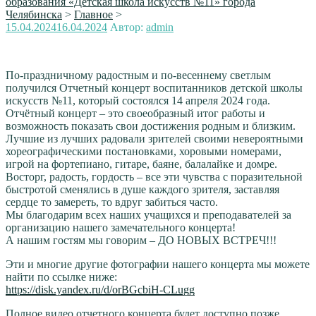
образования «Детская школа искусств №11» города
Челябинска
>
Главное
>
Опубликовано
15.04.2024
16.04.2024
Автор:
admin
По-праздничному радостным и по-весеннему светлым
получился Отчетный концерт воспитанников детской школы
искусств №11, который состоялся 14 апреля 2024 года.
Отчётный концерт – это своеобразный итог работы и
возможность показать свои достижения родным и близким.
Лучшие из лучших радовали зрителей своими невероятными
хореографическими постановками, хоровыми номерами,
игрой на фортепиано, гитаре, баяне, балалайке и домре.
Восторг, радость, гордость – все эти чувства с поразительной
быстротой сменялись в душе каждого зрителя, заставляя
сердце то замереть, то вдруг забиться часто.
Мы благодарим всех наших учащихся и преподавателей за
организацию нашего замечательного концерта!
А нашим гостям мы говорим – ДО НОВЫХ ВСТРЕЧ!!!
Эти и многие другие фотографии нашего концерта мы можете
найти по ссылке ниже:
https://disk.yandex.ru/d/orBGcbiH-CLugg
Полное видео отчетного концерта будет доступно позже