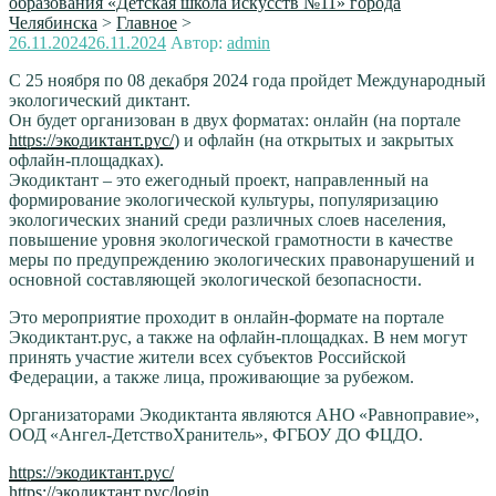
образования «Детская школа искусств №11» города
Челябинска
>
Главное
>
Опубликовано
26.11.2024
26.11.2024
Автор:
admin
С 25 ноября по 08 декабря 2024 года пройдет Международный
экологический диктант.
Он будет организован в двух форматах: онлайн (на портале
https://экодиктант.рус/
) и офлайн (на открытых и закрытых
офлайн-площадках).
Экодиктант – это ежегодный проект, направленный на
формирование экологической культуры, популяризацию
экологических знаний среди различных слоев населения,
повышение уровня экологической грамотности в качестве
меры по предупреждению экологических правонарушений и
основной составляющей экологической безопасности.
Это мероприятие проходит в онлайн-формате на портале
Экодиктант.рус, а также на офлайн-площадках. В нем могут
принять участие жители всех субъектов Российской
Федерации, а также лица, проживающие за рубежом.
Организаторами Экодиктанта являются АНО «Равноправие»,
ООД «Ангел-ДетствоХранитель», ФГБОУ ДО ФЦДО.
https://экодиктант.рус/
https://экодиктант.рус/login