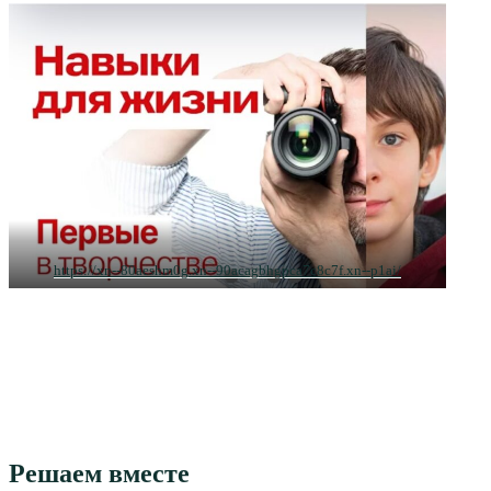
https://xn--80aeshm0g.xn--90acagbhgpca7c8c7f.xn--p1ai/
Решаем вместе