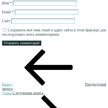
Имя
*
Email
*
Сайт
Сохранить моё имя, email и адрес сайта в этом браузере для
последующих моих комментариев.
Навигация
Предыдущая
запись:
по
записям
Назад
Предыдущая
запись
Следующая
Далее
Следующая запись
запись