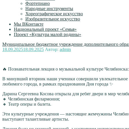
Фортепиано
Народные инструменты
Хореографическое искусство
Изобразительное искусство
Мы ВКонтакте
Национальный проект «Семья»
Проект «Культура малой родины»
Муниципальное бюджетное учреждение дополнительного образ
Опубликовано
18.09.2025
18.09.2025
Автор:
admin
🔥 Познавательная лекция о музыкальной культуре Челябинска:
В минувший вторник наши ученики совершили увлекательное 
любимого города, в рамках празднования Дня города ✨
Дарина Сергеевна Косова открыла для ребят двери в мир челяб
🔸 Челябинская филармония;
🔸 Театр оперы и балета.
Эти культурные учреждения — настоящие жемчужины Челябинск
выступают талантливые артисты.
Лекция была не скучной лекцией, а настоящим интерактивным