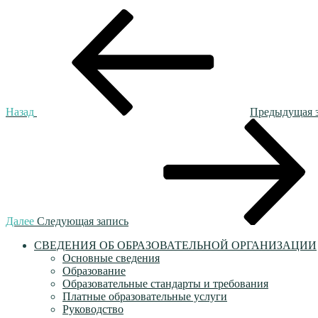
Навигация
Предыдущая
запись:
по
записям
Назад
Предыдущая 
Следующая
запись
Далее
Следующая запись
СВЕДЕНИЯ ОБ ОБРАЗОВАТЕЛЬНОЙ ОРГАНИЗАЦИИ
Основные сведения
Образование
Образовательные стандарты и требования
Платные образовательные услуги
Руководство