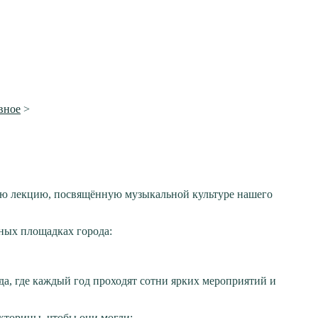
вное
>
ую лекцию, посвящённую музыкальной культуре нашего
тных площадках города:
а, где каждый год проходят сотни ярких мероприятий и
кторины, чтобы они могли: