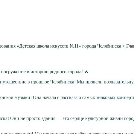
ования «Детская школа искусств №11» города Челябинска
>
Гла
 погружение в историю родного города! 🔥
путешествие в прошлое Челябинска! Мы провели познавательн
инской музыки! Она начала с рассказа о самых знаковых концер
а! Они не просто здания — это сердце культурной жизни город
 приключением! Мы придумали для ребят интересные игры и ви