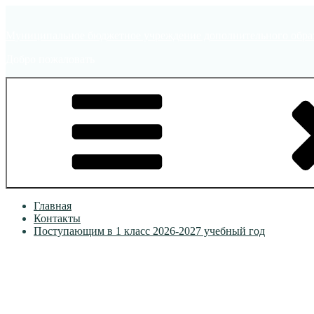
Перейти
к
Муниципальное бюджетное учреждение дополнительного образ
содержимому
Добро пожаловать
Главная
Контакты
Поступающим в 1 класс 2026-2027 учебный год