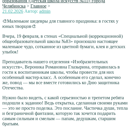
образования «Детская школа искусств №11» города
Челябинска
>
Главное
>
Опубликовано
21.02.2026
Автор:
admin
🎨Маленькие шедевры для главного праздника: в гостях у
юных творцов🎨
Вчера, 19 февраля, в стенах «Специальной (коррекционной)
общеобразовательной школы №83» произошло настоящее
маленькое чудо, сотканное из цветной бумаги, клея и детских
улыбок!
Преподаватель нашего отделения «Изобразительных
искусств», Вероника Романовна Глазырина, отправилась в
гости к воспитанникам школы, чтобы провести для них
особенный мастер-класс. А особенным его сделал, конечно
же, повод — мы все вместе готовились ко Дню защитника
Отечества.
Нужно было видеть, с какой серьезностью и трепетом ребята
подошли к заданию! Ведь открытка, сделанная своими руками
— это не просто поделка. Это послание. Частичка души, тепла
и безграничной фантазии, которую так хочется подарить
самым сильным и смелым — папам, дедушкам, старшим
братьям.