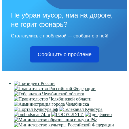
Не убран мусор, яма на дороге,
не горит фонарь?
Столкнулись с проблемой — сообщите о ней!
Сообщить о проблеме