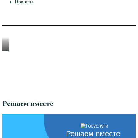
Новости
https://xn-
-80aeshm0g.xn-
-90acagbhgpca7c8c7f.xn-
-
p1ai/
Решаем вместе
Решаем вместе