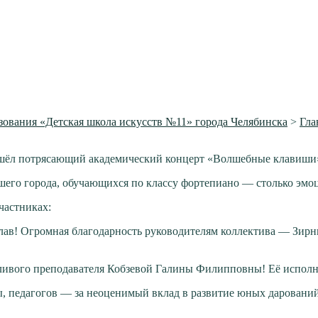
ования «Детская школа искусств №11» города Челябинска
>
Гла
ошёл потрясающий академический концерт «Волшебные клавиши»
шего города, обучающихся по классу фортепиано — столько эмоц
частниках:
! Огромная благодарность руководителям коллектива — Зирни
тливого преподавателя Кобзевой Галины Филипповны! Её исполн
, педагогов — за неоценимый вклад в развитие юных дарований