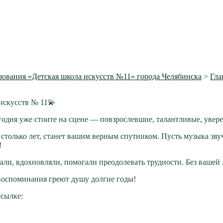
ования «Детская школа искусств №11» города Челябинска
>
Гла
искусств № 11💫
годня уже стоите на сцене — повзрослевшие, талантливые, увере
столько лет, станет вашим верным спутником. Пусть музыка звуч
!
али, вдохновляли, помогали преодолевать трудности. Без вашей 
 воспоминания греют душу долгие годы!
ссылке: