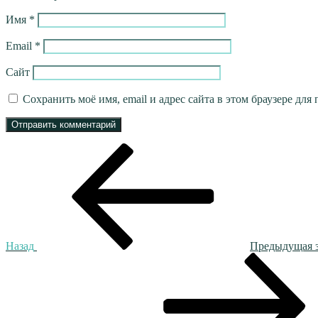
Имя
*
Email
*
Сайт
Сохранить моё имя, email и адрес сайта в этом браузере д
Навигация
Предыдущая
запись:
по
записям
Назад
Предыдущая 
Следующая
запись