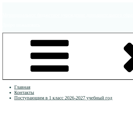
Перейти
к
Муниципальное бюджетное учреждение дополнительного образ
содержимому
Добро пожаловать
Главная
Контакты
Поступающим в 1 класс 2026-2027 учебный год